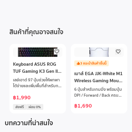
สินค้าที่คุณอาจสนใจ
Keyboard ASUS ROG
3
แนะนำสินค้าชิ้นนี้
TUF Gaming K3 Gen II
เมาส์ EGA JJK-White M1
Wire Gaming Keyboard
เลย์เอาต์ 97 ปุ่มช่วยให้พกพา
Wireless Gaming Mouse
Optical-Mechanical RGB
ได้ง่ายและเพิ่มพื้นที่สำหรับการ
4K 3 Mode
6 ปุ่มสำหรับเกมมิ่ง พร้อมปุ่ม
Switch (TH)
ใช้งานเมาส์ พร้อมช่องจัดการ
DPI / Forward / Back ครบ
฿1,990
สายด้านหลังเพื่อความเป็น
ปรับ DPI ได้สูงสุดถึง 6400
ระเบียบบนโต๊ะกันน้ำและฝุ่น
฿1,690
(Interpolation สูงสุด 26,000
ส่งฟรี
ผ่อน 0%
ระดับ IP57: ป้องกันการหก
DPI ผ่านซอฟต์แวร์)Polling
ของของเหลวและสิ่งสกปรกได้
Rate สูงสุด 4000Hz (4K Hz)
บทความที่น่าสนใจ
อย่างมีประสิทธิภาพ ทำความ
ลื่นไหลไม่มีหน่วงเซ็นเซอร์
สะอาดง่ายและทนทานต่อการ
Pixart PAW3395ไฟ Touch