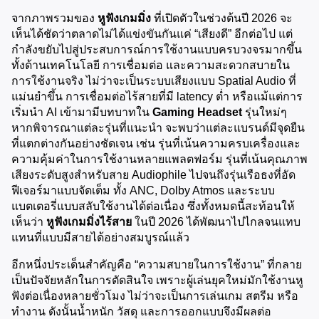
จากภาพรวมของ 
หูฟังเกมมิ่ง
 ที่เปิดตัวในช่วงต้นปี 2026 จะ
เห็นได้ชัดว่าตลาดไม่ได้แข่งขันกันแค่ “เสียงดี” อีกต่อไป แต่
กำลังขยับไปสู่ประสบการณ์การใช้งานแบบครบวงจรมากขึ้น 
ทั้งด้านเทคโนโลยี การเชื่อมต่อ และความสะดวกสบายใน
การใช้งานจริง ไม่ว่าจะเป็นระบบเสียงแบบ Spatial Audio ที่
แม่นยำขึ้น การเชื่อมต่อไร้สายที่มี latency ต่ำ หรือแม้แต่การ
เริ่มนำ AI เข้ามามีบทบาทใน 
Gaming Headset
 รุ่นใหม่ๆ 
หากพิจารณาแต่ละรุ่นที่แนะนำ จะพบว่าแต่ละแบรนด์มีจุดยืน
ที่แตกต่างกันอย่างชัดเจน เช่น รุ่นที่เน้นความครบเครื่องและ
ความคุ้มค่าในการใช้งานหลายแพลตฟอร์ม รุ่นที่เน้นคุณภาพ
เสียงระดับสูงสำหรับสาย Audiophile ไปจนถึงรุ่นเรือธงที่อัด
ฟีเจอร์มาแบบจัดเต็ม ทั้ง ANC, Dolby Atmos และระบบ
แบตเตอรี่แบบสลับใช้งานได้ต่อเนื่อง ซึ่งทั้งหมดนี้สะท้อนให้
เห็นว่า 
หูฟังเกมมิ่งไร้สาย
 ในปี 2026 ได้พัฒนาไปไกลจนแทบ
แทนที่แบบมีสายได้อย่างสมบูรณ์แล้ว
อีกหนึ่งประเด็นสำคัญคือ “ความสบายในการใช้งาน” ที่กลาย
เป็นปัจจัยหลักในการตัดสินใจ เพราะผู้เล่นยุคใหม่มักใช้งานหู
ฟังต่อเนื่องหลายชั่วโมง ไม่ว่าจะเป็นการเล่นเกม สตรีม หรือ
ทำงาน ดังนั้นน้ำหนัก วัสดุ และการออกแบบจึงมีผลต่อ