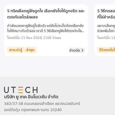
ใช้งานยาวนานสวิตช์
Switching Effect ที่แท่นชาร์จ
ออปติคัล-แมคคานิค RGB:
(Charging Dock RGB
5 ทริคเลือกหูฟังถูกใจ เลือกยังไงให้ถูกจริต และ
5 วิธีทดสอ
รองรับ n-key rollover,
Style)สวิตช์ Huano Blue
ป้องกันการกดแป้นหลอน
ตรงกับสไตล์เพลง
ที่ใช่สำหรั
Shell Pink Dot อายุการคลิก
100% และมีอายุการใช้งานถึง
80 ล้านครั้งแบตเตอรี่
กำลังมองหาหูฟังคู่ใจสักตัว แต่ยังไม่แน่ใจต้องเลือกยัง
อยากเลือกหูฟ
100 ล้านครั้งการติดตั้งแบบซิ
500mAh ใช้งานต่อเนื่อง 30
ไงให้เหมาะกับตัวเอง เรามี 5 วิธีเลือกหูฟังให้ตรงกับไลฟ์
ช่วยเพิ่มโอก
ลิโคนแกสเก็ตและโฟมลดเสียง:
ชั่วโมง / ชาร์จเต็มใน 2 ชั่วโมง
สไตล์เพลง พร้อมแนะนำหูฟังให้ทุกคนกัน
ช่วยดูดซับเสียงสะท้อนและลด
โพสต์เมื่อ
13 Nov 2024
|
1106 Views
โพสต์เมื่อ
12
รองรับระบบ: Windows / Mac
เสียงรบกวน เพื่อประสบการณ์
OS หรือ etc.เชื่อมต่อได้ 3
การพิมพ์ที่เหนือกว่าแผ่นด้าน
สาระน่ารู้
ล่าสุด
รีวิวเทคโนโ
โหมด Wireless
อ่านต่อ
บนถอดได้: เพิ่มความสะดวก
2.4GHz,Bluetooth 5.1,USB
ในการปรับแต่งรูปลักษณ์และ
Type-C (Wired Mode)
บำรุงรักษาไฟ RGB และ Aura
Sync: ไฟ RGB แบบต่อปุ่มปรับ
แต่งได้สูงสุด 16.8 ล้านสี
พร้อมซอฟต์แวร์ Armoury
Crate สำหรับการปรับแต่งและ
ซิงค์กับอุปกรณ์ ASUS Aura
บริษัท ยู เทค อินโนเวชัน จำกัด
343/37-38 ถนนคลองลำเจียก แขวงนวลจันทร์
เขตบึงกุ่ม กรุงเทพมหานคร 10240