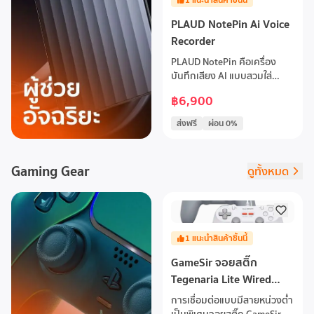
3PIN / 5PINคีย์บอร์ดขนาด
PLAUD NotePin Ai Voice
99% โครงสร้างคีย์บอร์ดแบบ
Gasket Structureแบตเตอรี่
Recorder
8,000 mAh 53 hours (เปิดไฟ)
PLAUD NotePin คือเครื่อง
400 hours (ปิดไฟ)
บันทึกเสียง AI แบบสวมใส่
ขนาดกะทัดรัดที่รวมเทคโนโลยี
฿6,900
ขั้นสูงเข้ากับความสะดวกสบาย
ในชีวิตประจำวัน มาพร้อมตัว
ส่งฟรี
ผ่อน 0%
เลือกการสวมใส่ 4 แบบ ได้แก่
พินแม่เหล็ก, สายคล้องคอ, สาย
รัดข้อมือ และคลิปหนีบ คุณ
Gaming Gear
ดูทั้งหมด
สามารถพกพาและบันทึกข้อมูล
สำคัญได้ทุกที่ทุกเวลา พร้อม
ช่วยให้คุณจัดระเบียบและทำงาน
อย่างมีประสิทธิภาพตลอดทั้ง
วัน
1
แนะนำสินค้าชิ้นนี้
GameSir จอยสติ๊ก
Tegenaria Lite Wired
Symmetric Game
การเชื่อมต่อแบบมีสายหน่วงต่ำ
Controller