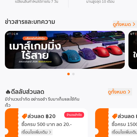
เปลี่ยนสินค้าใหม่ได้ภายใน 7 วัน
นานสูงสุด 10 เดือน
ข่าวสารและบทความ
ดูทั้งหมด
🔥
ดีลลับส่วนลด
ดูทั้งหมด
มีจำนวนจำกัด อย่ารอช้า รีบมาเก็บและใช้กัน
เร็ว
ส่วนลด ฿20
ส่วนลด
จำนวนจำกัด
ซื้อครบ 500 บาท ลด 20.-
ซื้อครบ 150
เงื่อนไขเพิ่มเติม
เงื่อนไขเพิ่มเติ