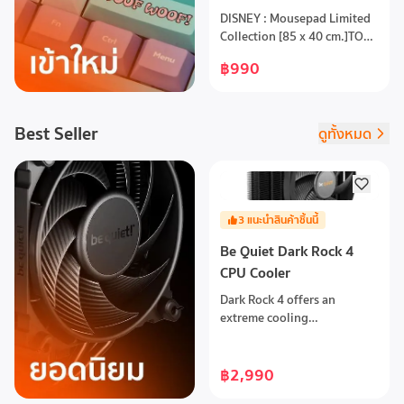
Collection [85 x 40 cm.]
DISNEY : Mousepad Limited
Collection [85 x 40 cm.]TOY
STORY Collection: ALIENS
฿990
PIZZA PLANET ARIEL
Collection: JEWEL OF THE
SEA : ดำดิ่งสู่ห้วงมหาสมุทรอัน
กว้างใหญ่ไปกับ Ariel เจ้าหญิง
Best Seller
ดูทั้งหมด
เงือกที่คุณรัก ในคอลเลกชัน
JEWEL OF THE SEA สัมผัส
ความงดงามใต้ท้องทะเลที่สุดจะ
เหนือจิตนาการFROZEN
Collection: WARM-HEARTED
3
แนะนำสินค้าชิ้นนี้
FIELD : "Let it go, let it go!"
Be Quiet Dark Rock 4
เรื่องราวความรักอันบริสุทธิ์
ของสองพี่น้อง เอลซ่าและแอน
CPU Cooler
นา จะช่วยให้คุณได้ปลดปล่อย
Dark Rock 4 offers an
หัวใจไปกับความอบอุ่น
extreme cooling
ท่ามกลางหิมะ MONSTER INC.
performance of 200W TDP
Collection: POWERED BY
and virtually inaudible
LAUGHS : "We Scare Because
operation. Perfect for
฿2,990
We Care!" มาเติมพลังงานให้
overclocked systems and
ชีวิตด้วยเสียงหัวเราะไปกับคอล