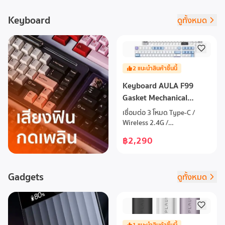
demanding workstations.
เลกชัน POWERED BY
Virtually inaudible Silent
LAUGHS จาก Monster
Keyboard
ดูทั้งหมด
Wings 135mm PWM fan
Inc.!INSIDE OUT Collection:
Achieves only 21.4dB(A) at
IN A MOOD : "What's your
maximum fan speed 6 high-
mood today?" มาสำรวจความ
performance copper heat
รู้สึกของคุณไปพร้อมกับ Joy,
pipes Airflow-optimized,
Sadness, Anger, Disgust,
2
แนะนำสินค้าชิ้นนี้
wave-contoured cooling fins
Fear และ เหล่าอารมณ์ต่างๆ ใน
Easily installable black
Keyboard AULA F99
คอลเลกชัน IN A MOOD จาก
installation kit can be
Inside Out!
Gasket Mechanical
mounted from above
Keyboard
Supports an additional
เชื่อมต่อ 3 โหมด Type-C /
120mm fan; clips are
Wireless 2.4G /
included in scope of delivery
BluetoothUltra low latency
฿2,290
Brushed aluminum top cover
ชิพประมวลผลใหม่ เชื่อมต่อไร้
with diamond cut finish 3-
สายตอบสนองรวดเร็วยิ่ง
year manufacturer’s
ขึ้นLEOBOG GRAYWOOD V.3
warranty German product
/ LEOBOG REAPER 99 คีย์
Gadgets
ดูทั้งหมด
conception, design and
รองรับการกด 60 ล้าน
quality control
ครั้งFactory lubricated shaft
สวิตซ์ลูปจากโรงงานHot-
swappable ถอดเปลี่ยนเปลี่ยน
สวิตซ์ โดยไม่ต้องบัตกรี รองรับ
1
แนะนำสินค้าชิ้นนี้