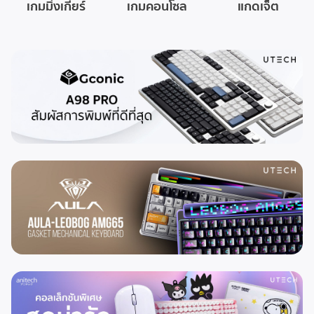
เกมมิ่งเกียร์
เกมคอนโซล
แกดเจ็ต