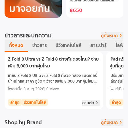
เป็นพิเศษจอยสติ๊ก GameSir™
Hall Effect ป้องกันดริฟต์อัตรา
฿650
การรายงานผล 1000Hz เพื่อ
การตอบสนองทันทีทริกเกอร์
และปุ่มอนาล็อกแบบเมมเบรนที่
รองรับแรงกดมอเตอร์สั่นคู่แบ
ข่าวสารและบทความ
บอะซิมเมตริกเพื่อการสั่นที่
ดูทั้งหมด
ละเอียดอ่อนปุ่มด้านหลังที่ตั้งค่า
ทั้งหมด
ข่าวสาร
รีวิวเทคโนโลยี
สาระน่ารู้
ไลฟ์สไ
ได้สองปุ่มเพื่อการควบคุมที่
มากขึ้นกริปจับพื้นผิวสลักด้วย
เลเซอร์กันลื่น
Z Fold 8 Ultra vs Z Fold 8 ต่างกันตรงไหน? จ่าย
iPad หรือ
เพิ่ม 8,000 บาทคุ้มไหม
คุ้มที่สุด?
เทียบ Z Fold 8 Ultra vs Z Fold 8 ทั้งจอ กล้อง แบตเตอรี่
เปรียบเทีย
น้ำหนักและราคา ดูชัด ๆ ว่าจ่ายเพิ่ม 8,000 บาทคุ้มไหม
เลือกรุ่นไ
และรุ่นไหนเหมาะกับคุ
ประมาณของคุ
โพสต์เมื่อ
8 Aug 2026
|
0 Views
โพสต์เมื่อ
8
ล่าสุด
รีวิวเทคโนโลยี
ล่าสุด
ร
อ่านต่อ
Shop by Brand
ดูทั้งหมด