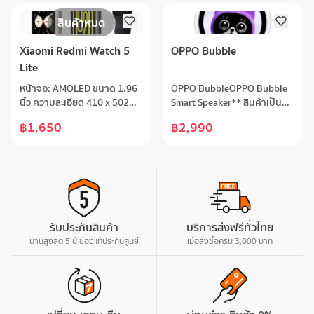
สินค้าหมด
Xiaomi Redmi Watch 5
OPPO Bubble
Lite
หน้าจอ: AMOLED ขนาด 1.96
OPPO BubbleOPPO Bubble
นิ้ว ความละเอียด 410 x 502
Smart Speaker** สินค้าเป็น
พิกเซลการเชื่อมต่อ: โทรผ่าน
ลำโพงอัจฉริยะ ไม่ใช่สมาร์ทวอ
฿1,650
฿2,990
บลูทูธได้ด้วยไมโครโฟนคู่พร้อม
ทช์***รองรับการเชื่อมต่อผ่าน
ระบบตัดเสียงรบกวนแบตเตอรี่:
Bluetooth และ Wi-Fiหน้าจอ
ใช้งานทั่วไปได้นานสูงสุด 18 วัน
AMOLED ขนาด 1.73 นิ้วความ
รองรับ Always On
ละเอียด 466 × 466 พร้อมความ
Displayโหมดออกกำลังกาย: มี
สว่างสูงสุด 600
ให้เลือกมากกว่า 150 โหมด
nitsBluetooth 5.2 และ Wi-Fi
ระบบ GPS: GNSS 5 ระบบในตัว
2.4GHzแบตเตอรี่ 550 mAh
รับประกันสินค้า
บริการส่งฟรีทั่วไทย
เพื่อการติดตามกลางแจ้งที่
ชาร์จผ่าน USB Type-
แม่นยำการติดตามสุขภาพ: วัด
นานสูงสุด 5 ปี ของแท้ประกันศูนย์
Cมาตรฐานกันน้ำกันฝุ่น IP54
เมื่อสั่งซื้อครบ 3,000 บาท
อัตราการเต้นของหัวใจ, SpO2,
และการนอนหลับการกันน้ำ:
ระดับ 5ATM สามารถใส่ว่ายน้ำ
ได้ระบบปฏิบัติการ: Xiaomi
HyperOS ทำงานร่วมกับแอป