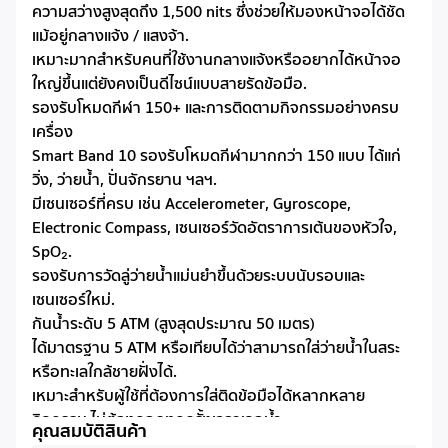
ความสว่างสูงสุดถึง 1,500 nits ซึ่งช่วยให้มองหน้าจอได้ชัด
แม้อยู่กลางแจ้ง / แสงจ้า.
เหมาะมากสำหรับคนที่ใช้งานกลางแจ้งหรืออยากได้หน้าจอ
ใหญ่ขึ้นแต่ยังคงเป็นดีไซน์แบบสายรัดข้อมือ.
รองรับโหมดกีฬา 150+ และการติดตามกิจกรรมอย่างครบ
เครื่อง
Smart Band 10 รองรับโหมดกีฬามากกว่า 150 แบบ ได้แก่
วิ่ง, ว่ายน้ำ, ปั่นจักรยาน ฯลฯ.
มีเซนเซอร์ที่ครบ เช่น Accelerometer, Gyroscope,
Electronic Compass, เซนเซอร์วัดอัตราการเต้นของหัวใจ,
SpO₂.
รองรับการวัดลู่ว่ายน้ำแม่นยำขึ้นด้วยระบบนับรอบและ
เซนเซอร์ใหม่.
กันน้ำระดับ 5 ATM (สูงสุดประมาณ 50 เมตร)
ได้มาตรฐาน 5 ATM หรือเทียบได้ว่าสามารถใส่ว่ายน้ำในสระ
หรือทะเลใกล้ชายฝั่งได้.
เหมาะสำหรับผู้ใช้ที่ต้องการใส่ติดข้อมือได้หลากหลาย
กิจกรรม ไม่ต้องถอดทุกครั้งเวลาเจอน้ำ.
คุณสมบัติสินค้า
แบตเตอรี่อึด ใช้งานได้ยาวนานถึง 21 วัน