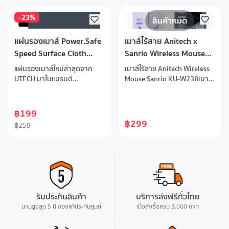
-
23
%
สินค้าหมด
แผ่นรองเมาส์ Power.Safe
เมาส์ไร้สาย Anitech x
Speed Surface Cloth
Sanrio Wireless Mouse
Gaming Mouse Pad 80 x
KU-W238
แผ่นรองเมาส์ใหม่ล่าสุดจาก
เมาส์ไร้สาย Anitech Wireless
30 cm.
UTECH มาในแบรนด์
Mouse Sanrio KU-W238เมาส์
Power.Safe ขนาด 800 x 300
ไร้สายลายลิขสิทธิ์ Sanrio
x 4 mm. พื้นผิว Speed Edition
Kuromi เมาส์คลิกไร้เสียง ความ
พื้นผิวที่เหมาะกับ การเล่นเกม
ละเอียด DPI 1000 ระยะส่ง
฿199
ด้วยผ้าทอไมโครไฟเบอร์เนื้อนุ่ม
สัญญาณไกลถึง 10 เมตร
฿299
฿259
ประสิทธิภาพการกันน้ำที่ดี
เลื่อนเมาส์ได้อย่างแม่นยำระดับ
พิกเซล ปรับให้เหมาะสมสำหรับ
ความไวของเมาส์ทั้งหมด มีฐาน
ยางกันลื่น น้ำหนัก: 530 g
รับประกันสินค้า
บริการส่งฟรีทั่วไทย
นานสูงสุด 5 ปี ของแท้ประกันศูนย์
เมื่อสั่งซื้อครบ 3,000 บาท