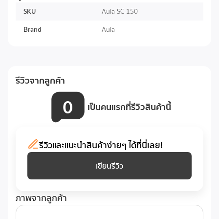
ดีไซน์: โค้งมน จับถนัดมือ
SKU
Aula SC-150
โหมดประหยัดพลังงาน: ปิดอัตโนมัติเมื่อไม่ได้ใช้งาน
รองรับระบบปฏิบัติการ: Windows / macOS / Android /
Brand
Aula
iOS
รีวิวจากลูกค้า
0
เป็นคนแรกที่รีวิวสินค้านี้
รีวิวและแนะนำสินค้าง่ายๆ ได้ที่นี่เลย!
เขียนรีวิว
ภาพจากลูกค้า