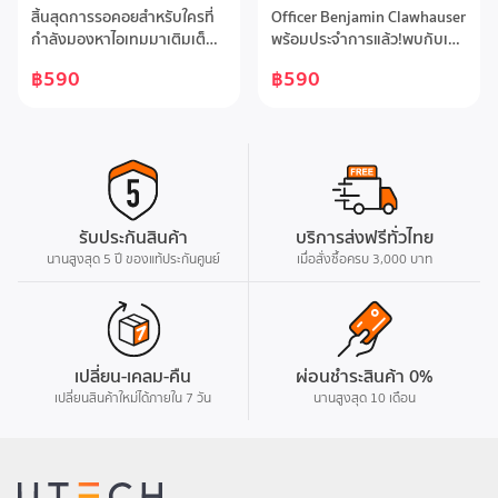
critters
CLAWHAUSER
สิ้นสุดการรอคอยสำหรับใครที่
Officer Benjamin Clawhauser
กำลังมองหาไอเทมมาเติมเต็ม
พร้อมประจำการแล้ว!พบกับเจ้า
โต๊ะคอมให้เข้าชุดกับ Keycap
หน้าที่ชีตาห์สุดคิวท์จาก
฿590
฿590
Zootopia ที่มีอยู่ ลวดลาย
Zootopia Clawhauser เจ้า
เอกลักษณ์จากซีรีส์ CITY
หน้าที่สาย soft แห่ง ZPD ที่ใคร
CRITTERS และ BUNNY BUT
เห็นก็ต้องยิ้มตาม! รอบนี้ LOGA
FRIEND ที่หลายคนประทับใจ
จับเอาความสดใสและอารมณ์ดี
ถูกถ่ายทอดลงบนแผ่นรอง
ของ Clawhauser มาอยู่ในคอล
เมาส์อย่างลงตัว พร้อมรวมตัว
เลกชันพิเศษ "HAPPY
ละครจาก Zootopia ภาคแรก
CLAWHAUSER" ให้แฟนๆ ได้
รับประกันสินค้า
บริการส่งฟรีทั่วไทย
มาแบบครบทุกตัว ให้คุณได้
สะสมกันแบบเน้นๆใครที่ตกหลุม
ครอบครองคอลเลกชันนี้แบบ
นานสูงสุด 5 ปี ของแท้ประกันศูนย์
รักความใจดีและรอยยิ้มของเจ้า
เมื่อสั่งซื้อครบ 3,000 บาท
“ครบเซต” อย่างแท้จริงถึงเวลา
หน้าที่คนนี้ ถึงเวลาพาเขากลับ
เปลี่ยนแผ่นรองเมาส์บนโต๊ะให้
บ้านไปอยู่เป็นเพื่อนข้างๆ
เข้าคู่กับคีย์บอร์ดตัวโปรดของ
คีย์บอร์ดแล้ว บอกเลยว่าวางบน
คุณสักที ใครที่รอจัดชุดเข้าคู่
โต๊ะเมื่อไหร่ ใจฟูเมื่อนั้น!#LOGA
แบบเป๊ะๆ อยู่ ถึงเวลาคอมพลีท
#Disney #ZOOTOPIA
เปลี่ยน-เคลม-คืน
ผ่อนชำระสินค้า 0%
เซตของคุณแล้ววันนี้!#LOGA
เปลี่ยนสินค้าใหม่ได้ภายใน 7 วัน
นานสูงสุด 10 เดือน
#Disney #ZOOTOPIA