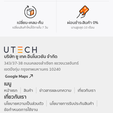
ชาร์จ หยิบขึ้นมาก็พร้อมเล่น
ปรับแต่งได้ละเอียดผ่าน
ซอฟต์แวร์ ใช้แอป GameSir และ
GameSir Connect อัปเกรด
เปลี่ยน-เคลม-คืน
ผ่อนชำระสินค้า 0%
เฟิร์มแวร์ ปรับแต่งจอยสติ๊ก
เปลี่ยนสินค้าใหม่ได้ภายใน 7 วัน
นานสูงสุด 10 เดือน
ทริกเกอร์ การสั่น ทดสอบปุ่ม
และใช้ปุ่มลัดเพื่อปรับแต่งได้
ทันที
บริษัท ยู เทค อินโนเวชัน จำกัด
343/37-38 ถนนคลองลำเจียก แขวงนวลจันทร์
เขตบึงกุ่ม กรุงเทพมหานคร 10240
Google Maps
เมนู
หน้าแรก
สินค้า
ข่าวสารและบทความ
เกี่ยวกับเรา
เกี่ยวกับเรา
นโยบายความเป็นส่วนตัว
นโยบายการรับประกันสินค้า
ข้อกำหนดการใช้งาน