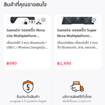
สินค้าที่คุณอาจสนใจ
GameSir จอยสติ๊ก Nova
GameSir จอยสติ๊ก Super
Lite Multiplatform
Nova Multiplatform
Controller
Game Controller
เชื่อมต่อได้ 3 แบบ Bluetooth /
เชื่อมต่ออิสระ เชื่อมต่อได้ 3 แบบ
Nightfall Blue
USB-C / Wireless Dongleปุ่ม
ทั้ง Bluetooth, สาย, และดอง
จอยสติ๊กเซ็นเซอร์ GameSir™
เกิลไร้สาย รองรับ PC, Switch,
Hall Effectป้องกันจอยดริฟและ
Android, และ iOSจอยสติ๊ก
อายุการใช้งานยาวนานAnalog
Hall Effect GameSir™ แม่นยำ
฿990
฿1,490
Triggers ให้ความแม่นยำสูง
ทนทาน ไร้ดริฟต์ทริกเกอร์ Hall
มอเตอร์ Dual Rumble เพื่อการ
Effect ปรับแต่งได้ละเอียด ทริก
สั่นสะเทือนที่สมจริงปุ่ม M มัลติ
เกอร์ Hall Effect ตอบสนอง
ฟังก์ชั่นเพื่อการควบคุมที่
รวดเร็ว ปรับระยะดึงได้ตอบ
สะดวกแบตเตอรี่ขนาด 600
สนองทันใจด้วยอัตราตอบ
mAhรองรับการใช้งาน PC,
สนอง 1000Hzปรับแต่งได้เต็มที่
Steam, Switch, iOS และ
ตามสไตล์แท่นชาร์จอัจฉริยะ
รับประกันสินค้า
บริการส่งฟรีทั่วไทย
Android devices
แบตเตอรี่ 1000mAh แท่นชาร์จ
นานสูงสุด 5 ปี ของแท้ประกันศูนย์
เมื่อสั่งซื้อครบ 3,000 บาท
แบบอัตโนมัติ เพียงวางจอยก็