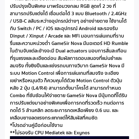
ปรับปรุงเป็นพิเศษ มาพร้อมวงกลม RGB สุดเก๋ 2 วง ที่
สามารถปรับแต่งได้ เชื่อมต่อได้ 3 แบบ Bluetooth / 2.4GHz
/ USB-C สลับระหว่างอุปกรณ์ต่างๆ อย่างง่ายดาย ใช้งานได้
กับ Switch / PC / iOS และอุปกรณ์ Android และรองรับ
Dinput / Xinput / Arcade และ MFi มอบการเล่นเกมที่ราบ
รื่นและความหน่วงต่ำ GameSir Nova มีมอเตอร์ HD Rumble
ในด้ามจับแต่ละข้างจะมี Dual actuators มอบการสั่นสะเทือน
ที่รุนแรงและละเอียดอ่อน สัมผัสการตอบสนองที่แม่นยำและ
สมจริง ทั้งยิงปืนและแข่งรถบนทางวิบาก GameSir Nova มี
ระบบ Motion Control เพื่อการเล่นเกมที่สมจริง จะเอียง
เขย่าหรือหมุนตัว ก็ควบคุมได้ด้วย Motion Control ตัวปุ่ม
หลัง 2 ปุ่ม (L4/R4) สามารถตั้งมาโครได้ สามารถกำหนด
Combo ที่ซับซ้อนให้ง่ายดาย GameSir Nova มีปุ่มกดที่ได้รับ
การปรับแต่งมาอย่างพิเศษเพื่อการกดที่รวดเร็ว ทนต่อการ
กดได้ 5 ล้านคลิก ลดระยะการกดเหลือเพียง 0.6 มม. และ
เคลือบยางลดแรงกระแทกแต่ให้สัมผัสที่คมชัด
*โปรดอ่านคู่มือก่อนใช้งาน
**ไม่รองรับ CPU Mediatek และ Exynos