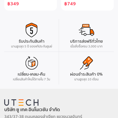
ป้องกันรอยขีดข่วนและแรง
฿349
฿749
กระแทกสูงสุด ปกป้องเครื่องได้
กระแทกดีไซน์มาตรฐาน คุ้มค่า
รอบด้านMagSafe
แข็งแรง
Compatible: รองรับชาร์จไร้
สายและอุปกรณ์เสริม
MagSafeบางเบา: ไม่เพิ่มความ
หนาของเครื่องมากเกินไปดีไซน์
โปร่งใส: โชว์ความสวยของ
รับประกันสินค้า
บริการส่งฟรีทั่วไทย
iPhone ชัดเจน
นานสูงสุด 5 ปี ของแท้ประกันศูนย์
เมื่อสั่งซื้อครบ 3,000 บาท
เปลี่ยน-เคลม-คืน
ผ่อนชำระสินค้า 0%
เปลี่ยนสินค้าใหม่ได้ภายใน 7 วัน
นานสูงสุด 10 เดือน
บริษัท ยู เทค อินโนเวชัน จำกัด
343/37-38 ถนนคลองลำเจียก แขวงนวลจันทร์