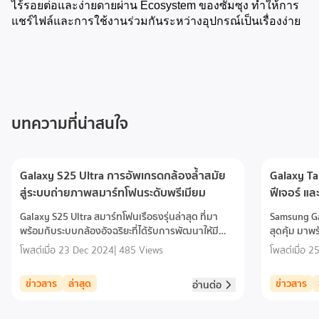
ไร้รอยต่อและง่ายดายผ่าน Ecosystem ของซัมซุง ทำให้การ
แชร์ไฟล์และการใช้งานร่วมกันระหว่างอุปกรณ์เป็นเรื่องง่าย
บทความที่น่าสนใจ
Galaxy S25 Ultra การอัพเกรดกล้องล้ำสมัย
Galaxy Ta
สู่ระบบถ่ายภาพสมาร์ทโฟนระดับพรีเมียม
ฟีเจอร์ และ
Galaxy S25 Ultra สมาร์ทโฟนเรือธงรุ่นล่าสุด ที่มา
Samsung Ga
พร้อมกับระบบกล้องอัจฉริยะที่ได้รับการพัฒนาให้มี
สุดคุ้ม มาพ
ประสิทธิภาพสูงสุด ด้วยเซนเซอร์กล้องความละเอียดสูง
mAh ชาร์จเร
โพสต์เมื่อ
23 Dec 2024
|
485 Views
โพสต์เมื่อ
25
และเทคโนโลยี AI ที่ช่วยประมวลผลภาพให้สมจริงในทุก
กันยายน 2
สภาพแสงอีกด้วย
ข่าวสาร
ล่าสุด
ข่าวสาร
อ่านต่อ