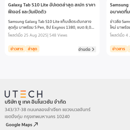
Galaxy Tab S10 Lite อัปเดตล่าสุด สเปก ราคา
Samsung G
ฟีเจอร์ และวันเปิดตัว
อนาคตที่ม
ก่อนการเป
Samsung Galaxy Tab S10 Lite แท็บเล็ตระดับกลาง
ข่าวลือ Sam
สุดคุ้ม มาพร้อม S Pen, ชิป Exynos 1380, แบต 8,000
ใหม่ มาพร้อม
mAh ชาร์จเร็ว 45W ราคาเริ่ม 15,000 บาท เปิดตัว
ฟีเจอร์ล้ำสม
โพสต์เมื่อ
25 Aug 2025
|
548 Views
โพสต์เมื่อ
4 
กันยายน 2025
ข่าวสาร
ล่าสุด
ข่าวสาร
อ่านต่อ
บริษัท ยู เทค อินโนเวชัน จำกัด
343/37-38 ถนนคลองลำเจียก แขวงนวลจันทร์
เขตบึงกุ่ม กรุงเทพมหานคร 10240
Google Maps