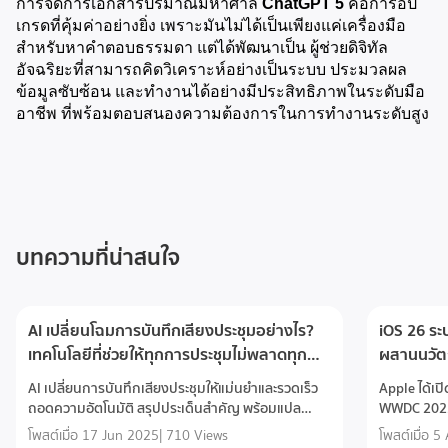
การจัดการเอกสารปริมาณมหาศาล 
ChatGPT 5
 คือการอัป
เกรดที่คุ้มค่าอย่างยิ่ง เพราะมันไม่ได้เป็นเพียงแค่เครื่องมือ
สำหรับหาคำตอบธรรมดา แต่ได้พัฒนาเป็น ผู้ช่วยดิจิทัล
อัจฉริยะที่สามารถคิดวิเคราะห์อย่างเป็นระบบ ประมวลผล
ข้อมูลซับซ้อน และทำงานได้อย่างมีประสิทธิภาพในระดับมือ
อาชีพ ที่พร้อมตอบสนองความต้องการในการทำงานระดับสูง
บทความที่น่าสนใจ
AI เปลี่ยนโฉมการบันทึกเสียงประชุมอย่างไร?
iOS 26 ระบ
เทคโนโลยีที่ช่วยให้ทุกการประชุมไม่พลาดทุก
ผสานนวัต
รายละเอียด
ใช้งานของค
AI เปลี่ยนการบันทึกเสียงประชุมให้แม่นยำและรวดเร็ว
Apple ได้เป
ถอดความอัตโนมัติ สรุปประเด็นสำคัญ พร้อมแปล
WWDC 2025 เ
ภาษา ช่วยให้ทุกการประชุมไม่ตกหล่นแม้แต่วินาทีเดียว
อัปเดตครั้งน
โพสต์เมื่อ
17 Jun 2025
|
710 Views
โพสต์เมื่อ
5 