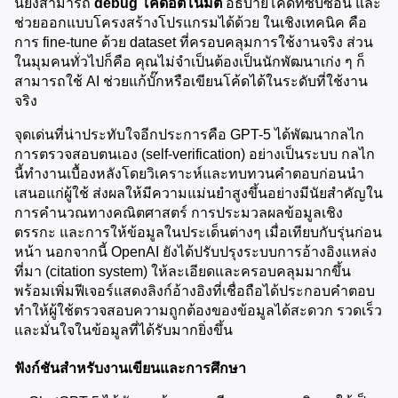
นี้ยังสามารถ 
debug โค้ดอัตโนมัติ
 อธิบายโค้ดที่ซับซ้อน และ
ช่วยออกแบบโครงสร้างโปรแกรมได้ด้วย ในเชิงเทคนิค คือ
การ fine-tune ด้วย dataset ที่ครอบคลุมการใช้งานจริง ส่วน
ในมุมคนทั่วไปก็คือ คุณไม่จำเป็นต้องเป็นนักพัฒนาเก่ง ๆ ก็
สามารถใช้ AI ช่วยแก้บั๊กหรือเขียนโค้ดได้ในระดับที่ใช้งาน
จริง
จุดเด่นที่น่าประทับใจอีกประการคือ GPT-5 ได้พัฒนากลไก
การตรวจสอบตนเอง (self-verification) อย่างเป็นระบบ กลไก
นี้ทำงานเบื้องหลังโดยวิเคราะห์และทบทวนคำตอบก่อนนำ
เสนอแก่ผู้ใช้ ส่งผลให้มีความแม่นยำสูงขึ้นอย่างมีนัยสำคัญใน
การคำนวณทางคณิตศาสตร์ การประมวลผลข้อมูลเชิง
ตรรกะ และการให้ข้อมูลในประเด็นต่างๆ เมื่อเทียบกับรุ่นก่อน
หน้า นอกจากนี้ OpenAI ยังได้ปรับปรุงระบบการอ้างอิงแหล่ง
ที่มา (citation system) ให้ละเอียดและครอบคลุมมากขึ้น 
พร้อมเพิ่มฟีเจอร์แสดงลิงก์อ้างอิงที่เชื่อถือได้ประกอบคำตอบ 
ทำให้ผู้ใช้ตรวจสอบความถูกต้องของข้อมูลได้สะดวก รวดเร็ว 
และมั่นใจในข้อมูลที่ได้รับมากยิ่งขึ้น
ฟังก์ชันสำหรับงานเขียนและการศึกษา