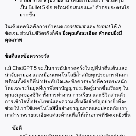
ถ้าอยากได้ 
สรุปรายงาน
 ให้บอกไปเลยว่า “ช่วยสรุป
เป็น Bullet 5 ข้อ พร้อมข้อเสนอแนะ” คำตอบจะตรงใจ
มากขึ้น
ในเชิงเทคนิคคือการกำหนด 
constraint
 และ 
format
 ให้ AI 
ชัดเจน ส่วนในชีวิตจริงก็คือ 
ยิ่งคุณสั่งละเอียด คำตอบยิ่งมี
คุณภาพ
ข้อดีและข้อควรระวัง
แม้ ChatGPT 5 จะเป็นการอัปเกรดครั้งใหญ่ที่น่าตื่นเต้นและ
น่าจับตามอง แต่เหมือนเทคโนโลยีล้ำสมัยทุกประเภท มันมา
พร้อมทั้งข้อดีที่น่าประทับใจและข้อควรระวังที่ควรตระหนัก 
โดยเฉพาะในยุคที่เราพึ่งพาปัญญาประดิษฐ์มากขึ้นเรื่อยๆ ใน
ทุกแง่มุมของชีวิต ทั้งการทำงาน การเรียน และชีวิตส่วนตัว 
การเข้าใจทั้งประโยชน์และความเสี่ยงจึงสำคัญอย่างยิ่งที่จะ
ช่วยให้เราใช้เทคโนโลยีนี้อย่างชาญฉลาดและปลอดภัย เรา
มาสำรวจรายละเอียดแต่ละด้านเพื่อให้เห็นภาพที่ชัดเจนยิ่งขึ้น
ข้อดี