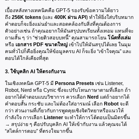
เบื้องหลังทางเทคนิคคือ GPT-5 รองรับข้อความได้ยาว
ถึง 
256K tokens
 (และ 
400K ผ่าน API
) ทำให้ยิ่งใส่บริบทมาก 
คำตอบก็จะยิ่งแม่นยำและสอดคล้องกับสิ่งที่คุณต้องการ 
ตัวอย่างเช่น ถ้าคุณอยากให้มันสรุปบทเรียนทั้งเทอม แทนที่จะ
ถามสั้น ๆ ว่า “ช่วยติวสอบบทนี้” คุณสามารถโยน 
โน้ตทั้งเล่ม
หรือ 
เอกสาร PDF ขนาดใหญ่
 เข้าไปให้มันสรุปได้เลย ในมุม
คนทั่วไปก็คือยิ่งคุณให้ข้อมูลครบ AI ก็จะยิ่ง “เข้าใจคุณ” และ
ตอบได้ใกล้เคียงที่สุด
3. ใช้บุคลิก AI ให้ตรงกับงาน
ในเชิงเทคนิค GPT-5 มี 
Persona Presets
 เช่น Listener, 
Robot, Nerd หรือ Cynic ซึ่งจะปรับโทนภาษาตามที่เลือก ถ้า
อยากได้คำตอบแบบวิชาการ ควรเลือก 
Nerd
 แต่ถ้าอยากได้
คำตอบสั้น กระชับ และไม่ต้องใส่อารมณ์ เลือก 
Robot
 จะดี
กว่า ส่วนงานที่เกี่ยวกับการพูดคุยเชิงจิตวิทยาหรือแนวให้
กำลังใจ การเลือก 
Listener
 จะทำให้การโต้ตอบเป็นมิตรขึ้น 
→ สรุปง่าย ๆ คือปรับบุคลิก AI ให้เข้ากับงาน แล้วคุณจะได้ 
“สไตล์การตอบ” ที่ตรงใจมากขึ้น